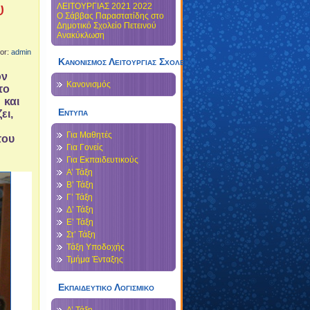
υ
ΛΕΙΤΟΥΡΓΙΑΣ 2021 2022
Ο Σάββας Παραστατίδης στο
Δημοτικό Σχολείο Πετεινού
Ανακύκλωση
hor:
admin
Κανονισμός Λειτουργίας Σχολείου
ον
Κανονισμός
το
 και
Εντυπα
ει,
Για Μαθητές
του
Για Γονείς
Για Εκπαιδευτικούς
Α’ Τάξη
Β’ Τάξη
Γ’ Τάξη
Δ’ Τάξη
Ε’ Τάξη
Στ’ Τάξη
Τάξη Υποδοχής
Τμήμα Ένταξης
Εκπαιδευτικο Λογισμικο