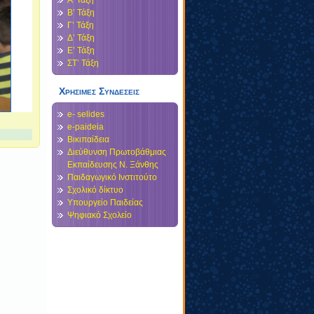
Α’ Τάξη
Β’ Τάξη
Γ’ Τάξη
Δ’ Τάξη
Ε’ Τάξη
ΣΤ’ Τάξη
Χρησιμες Συνδεσεις
e- selides
e-paideia
Βικιπαίδεια
Διεύθυνση Πρωτοβάθμιας
Εκπαίδευσης Ν. Ξάνθης
Παιδαγωγικό Ινστιτούτο
Σχολικό δίκτυο
Υπουργείο Παιδείας
Ψηφιακό Σχολείο