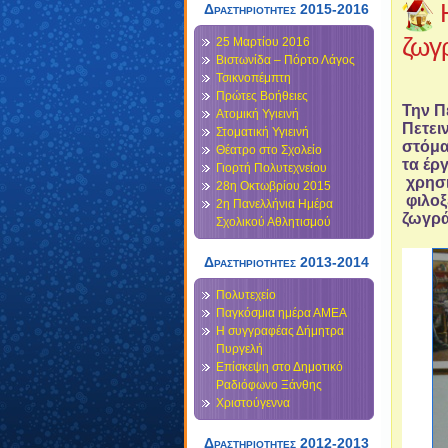
Δραστηριότητες 2015-2016
ζωγρ
25 Μαρτίου 2016
Βιστωνίδα – Πόρτο Λάγος
Τσικνοπέμπτη
Πρώτες Βοήθειες
Την Π
Ατομική Υγιεινή
Πετει
Στοματική Υγιεινή
στόμα
Θέατρο στο Σχολείο
τα έρ
Γιορτή Πολυτεχνείου
χρησι
28η Οκτωβρίου 2015
φιλοξ
2η Πανελλήνια Ημέρα
ζωγρά
Σχολικού Αθλητισμού
Δραστηριότητες 2013-2014
Πολυτεχείο
Παγκόσμια ημέρα ΑΜΕΑ
Η συγγραφέας Δήμητρα
Πυργελή
Επίσκεψη στο Δημοτικό
Ραδιόφωνο Ξάνθης
Χριστούγεννα
Δραστηριοτητες 2012-2013