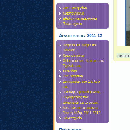
28η Οκτωβρίου
Χριστούγεννα
Εθελοντική αιμοδοσία
Πολυτεχνείο
Δραστηριοτητες 2011-12
Παγκόσμια Ημέρα του
Παιδιού
Χριστούγεννα
Posted i
Οι Γιατροί του Κόσμου στο
Σχολείο μας
Χελιδόνα
25η Μαρτίου
Συγγραφείς στο Σχολείο
μας
Ηλιάδης Τριαντάφυλλος –
Ο ζωγράφος που
ζωγραφίζει με το στόμα
Αποτελέσματα έρευνας
Γιορτή λήξης 2011-2012
Πολυτεχνείο
Προγραμματα