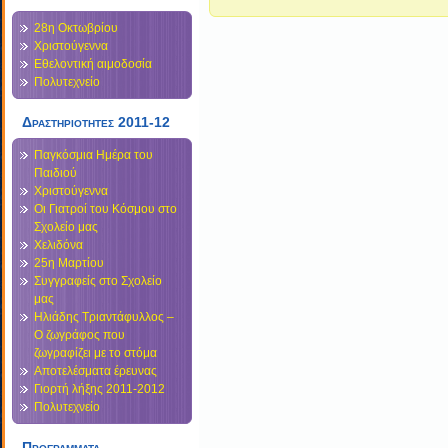
28η Οκτωβρίου
Χριστούγεννα
Εθελοντική αιμοδοσία
Πολυτεχνείο
Δραστηριοτητες 2011-12
Παγκόσμια Ημέρα του
Παιδιού
Χριστούγεννα
Οι Γιατροί του Κόσμου στο
Σχολείο μας
Χελιδόνα
25η Μαρτίου
Συγγραφείς στο Σχολείο
μας
Ηλιάδης Τριαντάφυλλος –
Ο ζωγράφος που
ζωγραφίζει με το στόμα
Αποτελέσματα έρευνας
Γιορτή λήξης 2011-2012
Πολυτεχνείο
Προγραμματα