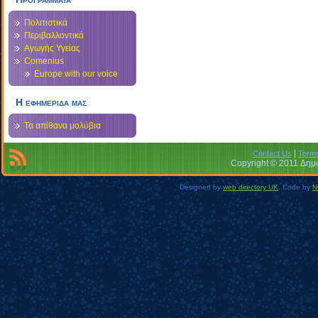
Πολιτιστικά
Περιβαλλοντικά
Αγωγής Υγείας
Comenius
Europe with our voice
Η εφημεριδα μας
Τα απίθανα μολύβια
|
Contact Us
Terms
Copyright © 2011 Δημο
Designed by
web directory UK
. Code by
N