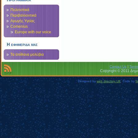
Πολιτιστικά
Περιβαλλοντικά
Αγωγής Υγείας
Comenius
Europe with our voice
Η εφημεριδα μας
Τα απίθανα μολύβια
|
Contact Us
Terms
Copyright © 2011 Δημο
Designed by
web directory UK
. Code by
N