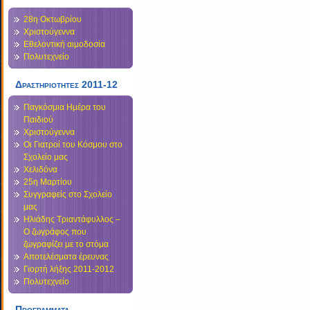
28η Οκτωβρίου
Χριστούγεννα
Εθελοντική αιμοδοσία
Πολυτεχνείο
Δραστηριοτητες 2011-12
Παγκόσμια Ημέρα του
Παιδιού
Χριστούγεννα
Οι Γιατροί του Κόσμου στο
Σχολείο μας
Χελιδόνα
25η Μαρτίου
Συγγραφείς στο Σχολείο
μας
Ηλιάδης Τριαντάφυλλος –
Ο ζωγράφος που
ζωγραφίζει με το στόμα
Αποτελέσματα έρευνας
Γιορτή λήξης 2011-2012
Πολυτεχνείο
Προγραμματα