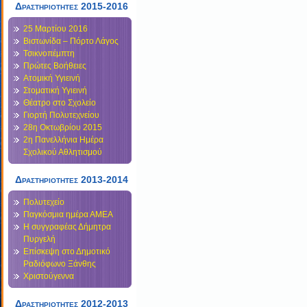
Δραστηριότητες 2015-2016
25 Μαρτίου 2016
Βιστωνίδα – Πόρτο Λάγος
Τσικνοπέμπτη
Πρώτες Βοήθειες
Ατομική Υγιεινή
Στοματική Υγιεινή
Θέατρο στο Σχολείο
Γιορτή Πολυτεχνείου
28η Οκτωβρίου 2015
2η Πανελλήνια Ημέρα
Σχολικού Αθλητισμού
Δραστηριότητες 2013-2014
Πολυτεχείο
Παγκόσμια ημέρα ΑΜΕΑ
Η συγγραφέας Δήμητρα
Πυργελή
Επίσκεψη στο Δημοτικό
Ραδιόφωνο Ξάνθης
Χριστούγεννα
Δραστηριοτητες 2012-2013