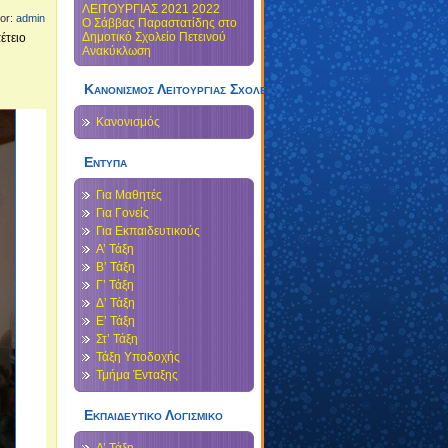
ΛΕΙΤΟΥΡΓΙΑΣ 2021 2022
hor:
admin
Ο Σάββας Παραστατίδης στο
Δημοτικό Σχολείο Πετεινού
έτειο
Ανακύκλωση
Κανονισμός Λειτουργίας Σχολείου
Κανονισμός
Εντυπα
Για Μαθητές
Για Γονείς
Για Εκπαιδευτικούς
Α’ Τάξη
Β’ Τάξη
Γ’ Τάξη
Δ’ Τάξη
Ε’ Τάξη
Στ’ Τάξη
Τάξη Υποδοχής
Τμήμα Ένταξης
Εκπαιδευτικο Λογισμικο