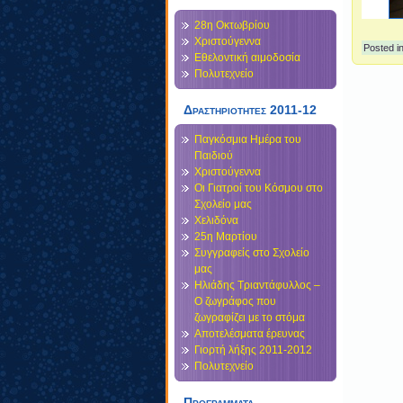
28η Οκτωβρίου
Χριστούγεννα
Posted i
Εθελοντική αιμοδοσία
Πολυτεχνείο
Δραστηριοτητες 2011-12
Παγκόσμια Ημέρα του
Παιδιού
Χριστούγεννα
Οι Γιατροί του Κόσμου στο
Σχολείο μας
Χελιδόνα
25η Μαρτίου
Συγγραφείς στο Σχολείο
μας
Ηλιάδης Τριαντάφυλλος –
Ο ζωγράφος που
ζωγραφίζει με το στόμα
Αποτελέσματα έρευνας
Γιορτή λήξης 2011-2012
Πολυτεχνείο
Προγραμματα