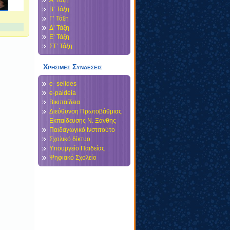
Α’ Τάξη
Β’ Τάξη
Γ’ Τάξη
Δ’ Τάξη
Ε’ Τάξη
ΣΤ’ Τάξη
Χρησιμες Συνδεσεις
e- selides
e-paideia
Βικιπαίδεια
Διεύθυνση Πρωτοβάθμιας
Εκπαίδευσης Ν. Ξάνθης
Παιδαγωγικό Ινστιτούτο
Σχολικό δίκτυο
Υπουργείο Παιδείας
Ψηφιακό Σχολείο