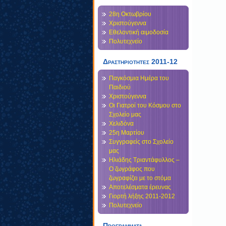
28η Οκτωβρίου
Χριστούγεννα
Εθελοντική αιμοδοσία
Πολυτεχνείο
Δραστηριοτητες 2011-12
Παγκόσμια Ημέρα του
Παιδιού
Χριστούγεννα
Οι Γιατροί του Κόσμου στο
Σχολείο μας
Χελιδόνα
25η Μαρτίου
Συγγραφείς στο Σχολείο
μας
Ηλιάδης Τριαντάφυλλος –
Ο ζωγράφος που
ζωγραφίζει με το στόμα
Αποτελέσματα έρευνας
Γιορτή λήξης 2011-2012
Πολυτεχνείο
Προγραμματα