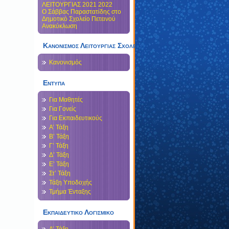
ΛΕΙΤΟΥΡΓΙΑΣ 2021 2022
Ο Σάββας Παραστατίδης στο
Δημοτικό Σχολείο Πετεινού
Ανακύκλωση
Κανονισμός Λειτουργίας Σχολείου
Κανονισμός
Εντυπα
Για Μαθητές
Για Γονείς
Για Εκπαιδευτικούς
Α’ Τάξη
Β’ Τάξη
Γ’ Τάξη
Δ’ Τάξη
Ε’ Τάξη
Στ’ Τάξη
Τάξη Υποδοχής
Τμήμα Ένταξης
Εκπαιδευτικο Λογισμικο