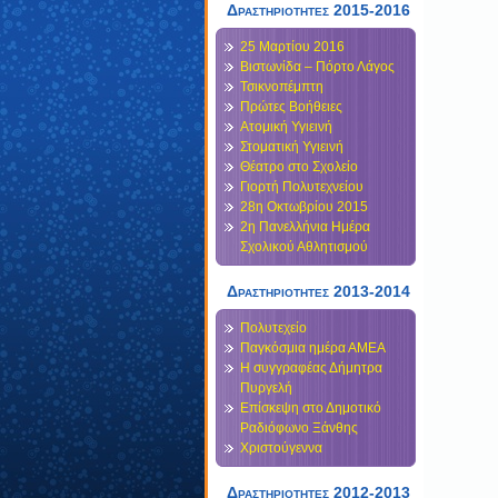
Δραστηριότητες 2015-2016
25 Μαρτίου 2016
Βιστωνίδα – Πόρτο Λάγος
Τσικνοπέμπτη
Πρώτες Βοήθειες
Ατομική Υγιεινή
Στοματική Υγιεινή
Θέατρο στο Σχολείο
Γιορτή Πολυτεχνείου
28η Οκτωβρίου 2015
2η Πανελλήνια Ημέρα
Σχολικού Αθλητισμού
Δραστηριότητες 2013-2014
Πολυτεχείο
Παγκόσμια ημέρα ΑΜΕΑ
Η συγγραφέας Δήμητρα
Πυργελή
Επίσκεψη στο Δημοτικό
Ραδιόφωνο Ξάνθης
Χριστούγεννα
Δραστηριοτητες 2012-2013