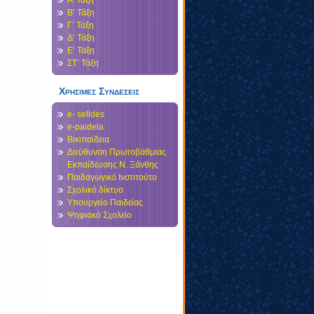
Α’ Τάξη
Β’ Τάξη
Γ’ Τάξη
Δ’ Τάξη
Ε’ Τάξη
ΣΤ’ Τάξη
Χρησιμες Συνδεσεις
e- selides
e-paideia
Βικιπαίδεια
Διεύθυνση Πρωτοβάθμιας
Εκπαίδευσης Ν. Ξάνθης
Παιδαγωγικό Ινστιτούτο
Σχολικό δίκτυο
Υπουργείο Παιδείας
Ψηφιακό Σχολείο