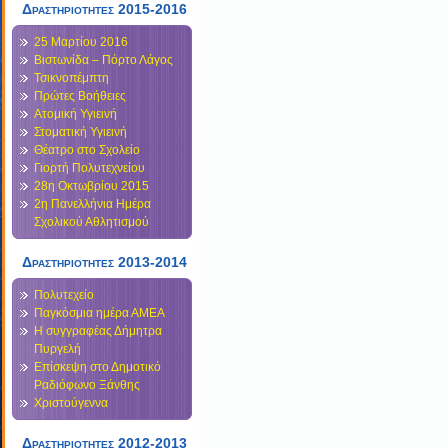
Δραστηριότητες 2015-2016
25 Μαρτίου 2016
Βιστωνίδα – Πόρτο Λάγος
Τσικνοπέμπτη
Πρώτες Βοήθειες
Ατομική Υγιεινή
Στοματική Υγιεινή
Θέατρο στο Σχολείο
Γιορτή Πολυτεχνείου
28η Οκτωβρίου 2015
2η Πανελλήνια Ημέρα
Σχολικού Αθλητισμού
Δραστηριότητες 2013-2014
Πολυτεχείο
Παγκόσμια ημέρα ΑΜΕΑ
Η συγγραφέας Δήμητρα
Πυργελή
Επίσκεψη στο Δημοτικό
Ραδιόφωνο Ξάνθης
Χριστούγεννα
Δραστηριοτητες 2012-2013