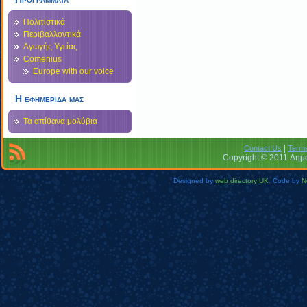
Πολιτιστικά
Περιβαλλοντικά
Αγωγής Υγείας
Comenius
Europe with our voice
Η εφημεριδα μας
Τα απίθανα μολύβια
|
Contact Us
Terms
Copyright © 2011 Δημο
Designed by
web directory UK
. Code by
N