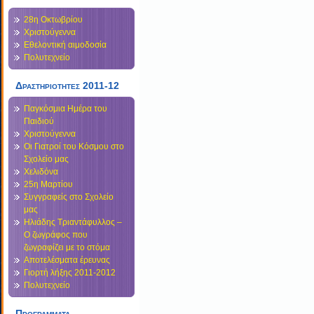
28η Οκτωβρίου
Χριστούγεννα
Εθελοντική αιμοδοσία
Πολυτεχνείο
Δραστηριοτητες 2011-12
Παγκόσμια Ημέρα του
Παιδιού
Χριστούγεννα
Οι Γιατροί του Κόσμου στο
Σχολείο μας
Χελιδόνα
25η Μαρτίου
Συγγραφείς στο Σχολείο
μας
Ηλιάδης Τριαντάφυλλος –
Ο ζωγράφος που
ζωγραφίζει με το στόμα
Αποτελέσματα έρευνας
Γιορτή λήξης 2011-2012
Πολυτεχνείο
Προγραμματα