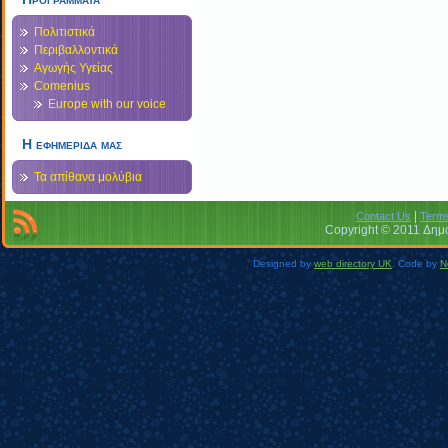
Πολιτιστικά
Περιβαλλοντικά
Αγωγής Υγείας
Comenius
Europe with our voice
Η εφημεριδα μας
Τα απίθανα μολύβια
|
Contact Us
Terms
Copyright © 2011 Δημο
Designed by
web directory UK
. Code by
N