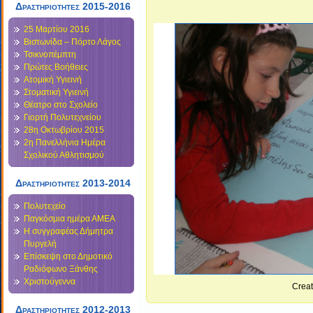
Δραστηριότητες 2015-2016
25 Μαρτίου 2016
Βιστωνίδα – Πόρτο Λάγος
Τσικνοπέμπτη
Πρώτες Βοήθειες
Ατομική Υγιεινή
Στοματική Υγιεινή
Θέατρο στο Σχολείο
Γιορτή Πολυτεχνείου
28η Οκτωβρίου 2015
2η Πανελλήνια Ημέρα
Σχολικού Αθλητισμού
Δραστηριότητες 2013-2014
Πολυτεχείο
Παγκόσμια ημέρα ΑΜΕΑ
Η συγγραφέας Δήμητρα
Πυργελή
Επίσκεψη στο Δημοτικό
Ραδιόφωνο Ξάνθης
Χριστούγεννα
Crea
Δραστηριοτητες 2012-2013