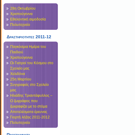
28η Οκτωβρίου
Χριστούγεννα
Εθελοντική αιμοδοσία
Πολυτεχνείο
Δραστηριοτητες 2011-12
Παγκόσμια Ημέρα του
Παιδιού
Χριστούγεννα
Οι Γιατροί του Κόσμου στο
Σχολείο μας
Χελιδόνα
25η Μαρτίου
Συγγραφείς στο Σχολείο
μας
Ηλιάδης Τριαντάφυλλος –
Ο ζωγράφος που
ζωγραφίζει με το στόμα
Αποτελέσματα έρευνας
Γιορτή λήξης 2011-2012
Πολυτεχνείο
Προγραμματα