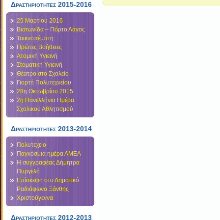
Δραστηριότητες 2015-2016
25 Μαρτίου 2016
Βιστωνίδα – Πόρτο Λάγος
Τσικνοπέμπτη
Πρώτες Βοήθειες
Ατομική Υγιεινή
Στοματική Υγιεινή
Θέατρο στο Σχολείο
Γιορτή Πολυτεχνείου
28η Οκτωβρίου 2015
2η Πανελλήνια Ημέρα
Σχολικού Αθλητισμού
Δραστηριότητες 2013-2014
Πολυτεχείο
Παγκόσμια ημέρα ΑΜΕΑ
Η συγγραφέας Δήμητρα
Πυργελή
Επίσκεψη στο Δημοτικό
Ραδιόφωνο Ξάνθης
Χριστούγεννα
Δραστηριοτητες 2012-2013