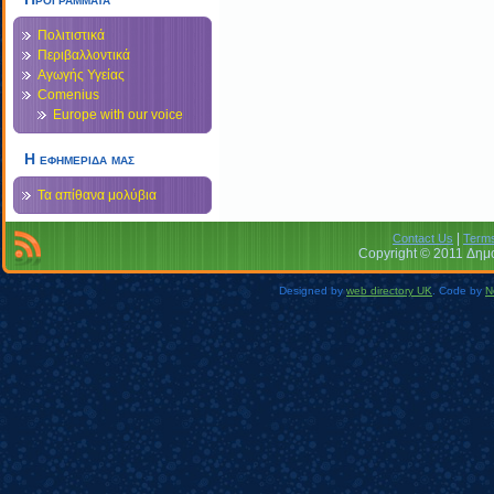
Πολιτιστικά
Περιβαλλοντικά
Αγωγής Υγείας
Comenius
Europe with our voice
Η εφημεριδα μας
Τα απίθανα μολύβια
|
Contact Us
Terms
Copyright © 2011 Δημο
Designed by
web directory UK
. Code by
N