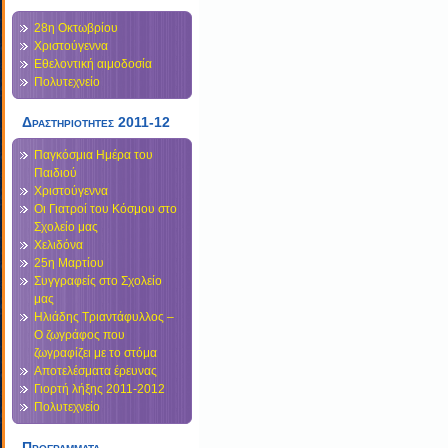
28η Οκτωβρίου
Χριστούγεννα
Εθελοντική αιμοδοσία
Πολυτεχνείο
Δραστηριοτητες 2011-12
Παγκόσμια Ημέρα του
Παιδιού
Χριστούγεννα
Οι Γιατροί του Κόσμου στο
Σχολείο μας
Χελιδόνα
25η Μαρτίου
Συγγραφείς στο Σχολείο
μας
Ηλιάδης Τριαντάφυλλος –
Ο ζωγράφος που
ζωγραφίζει με το στόμα
Αποτελέσματα έρευνας
Γιορτή λήξης 2011-2012
Πολυτεχνείο
Προγραμματα