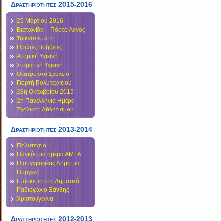
Δραστηριότητες 2015-2016
25 Μαρτίου 2016
Βιστωνίδα – Πόρτο Λάγος
Τσικνοπέμπτη
Πρώτες Βοήθειες
Ατομική Υγιεινή
Στοματική Υγιεινή
Θέατρο στο Σχολείο
Γιορτή Πολυτεχνείου
28η Οκτωβρίου 2015
2η Πανελλήνια Ημέρα
Σχολικού Αθλητισμού
Δραστηριότητες 2013-2014
Πολυτεχείο
Παγκόσμια ημέρα ΑΜΕΑ
Η συγγραφέας Δήμητρα
Πυργελή
Επίσκεψη στο Δημοτικό
Ραδιόφωνο Ξάνθης
Χριστούγεννα
Δραστηριοτητες 2012-2013