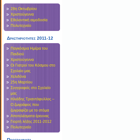
28η Οκτωβρίου
Χριστούγεννα
Εθελοντική αιμοδοσία
Πολυτεχνείο
Δραστηριοτητες 2011-12
Παγκόσμια Ημέρα του
Παιδιού
Χριστούγεννα
Οι Γιατροί του Κόσμου στο
Σχολείο μας
Χελιδόνα
25η Μαρτίου
Συγγραφείς στο Σχολείο
μας
Ηλιάδης Τριαντάφυλλος –
Ο ζωγράφος που
ζωγραφίζει με το στόμα
Αποτελέσματα έρευνας
Γιορτή λήξης 2011-2012
Πολυτεχνείο
Προγραμματα