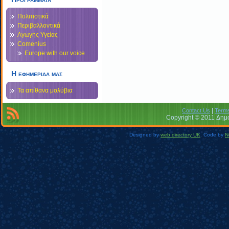
Πολιτιστικά
Περιβαλλοντικά
Αγωγής Υγείας
Comenius
Europe with our voice
Η εφημεριδα μας
Τα απίθανα μολύβια
|
Contact Us
Terms
Copyright © 2011 Δημο
Designed by
web directory UK
. Code by
N